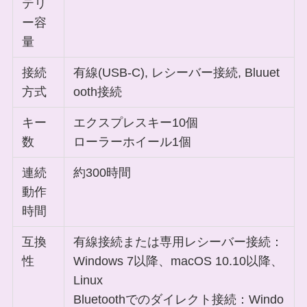
テリ
ー容
量
接続
有線(USB-C), レシーバー接続, Bluuet
方式
ooth接続
キー
エクスプレスキー10個
数
ローラーホイール1個
連続
約300時間
動作
時間
互換
有線接続または専用レシーバー接続：
性
Windows 7以降、macOS 10.10以降、
Linux
Bluetoothでのダイレクト接続：Windo