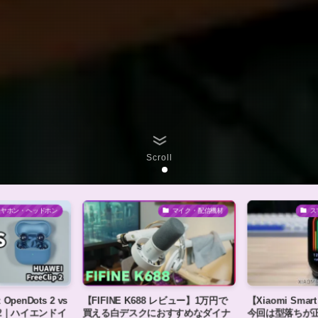
Scroll
イヤホン・ヘッドホン
マイク・配信機材
ス
penDots 2 vs
【FIFINE K688 レビュー】1万円で
【Xiaomi Sma
ip 2｜ハイエンドイ
買える白デスクにおすすめなダイナ
今回は型落ちが正