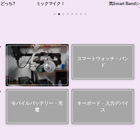
どっち?
ミックマイク！
気Smart Ba
ンドデビューに
スマートウォッチ・バン
オーディオ
ド
モバイルバッテリー・充
キーボード・入力デバイ
電
ス