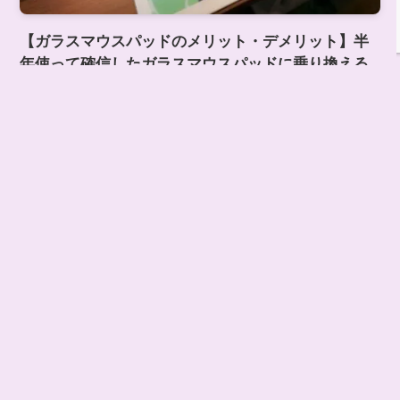
【ガラスマウスパッドのメリット・デメリット】半
年使って確信したガラスマウスパッドに乗り換える
べき理由 : SkyPAD
2023年10月31日
Xiaomiスマートウォッチどれが
比較・ランキング
いい？用途別おすすめ8選｜6台
使った結論【2026年】
2025年10月5日
【Xiaomi Smart Band 9 Active
スマートウォッチ・バンド
レビュー】安さを求め見た目を捨
てたスマートバンド。進化を遂げ
60Hzの世界へ
2024年11月24日