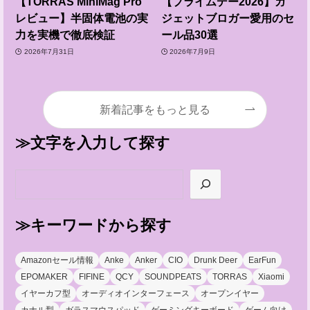
【TORRAS MiniMag Pro
【プライムデー2026】ガ
レビュー】半固体電池の実
ジェットブロガー愛用のセ
力を実機で徹底検証
ール品30選
2026年7月31日
2026年7月9日
新着記事をもっと見る
≫文字を入力して探す
≫文字を入力して探す
≫キーワードから探す
Amazonセール情報
Anke
Anker
CIO
Drunk Deer
EarFun
EPOMAKER
FIFINE
QCY
SOUNDPEATS
TORRAS
Xiaomi
イヤーカフ型
オーディオインターフェース
オープンイヤー
カナル型
ガラスマウスパッド
ゲーミングキーボード
ゲーム向け