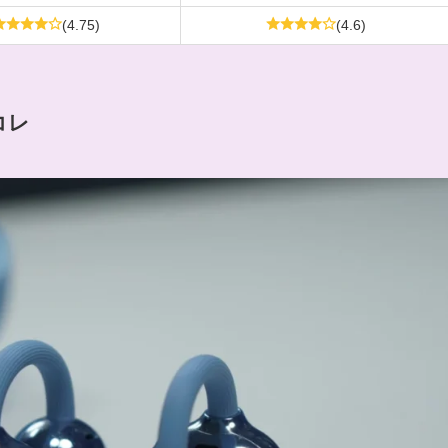
(4.75)
(4.6)
コレ