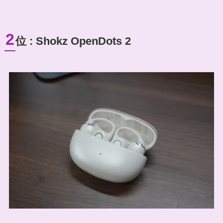
2
位 : Shokz OpenDots 2