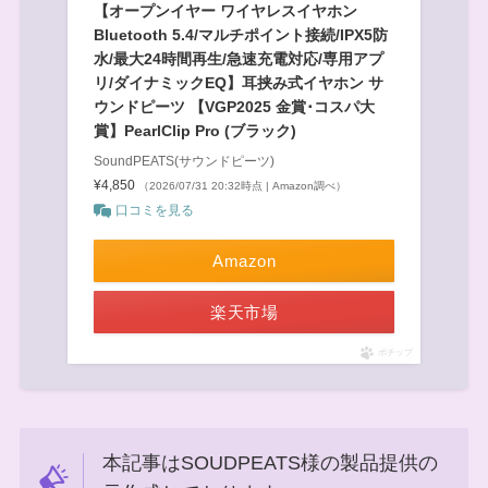
【オープンイヤー ワイヤレスイヤホン
Bluetooth 5.4/マルチポイント接続/IPX5防
水/最大24時間再生/急速充電対応/専用アプ
リ/ダイナミックEQ】耳挟み式イヤホン サ
ウンドピーツ 【VGP2025 金賞･コスパ大
賞】PearlClip Pro (ブラック)
SoundPEATS(サウンドピーツ)
¥4,850
（2026/07/31 20:32時点 | Amazon調べ）
口コミを見る
Amazon
楽天市場
ポチップ
本記事はSOUDPEATS様の製品提供の