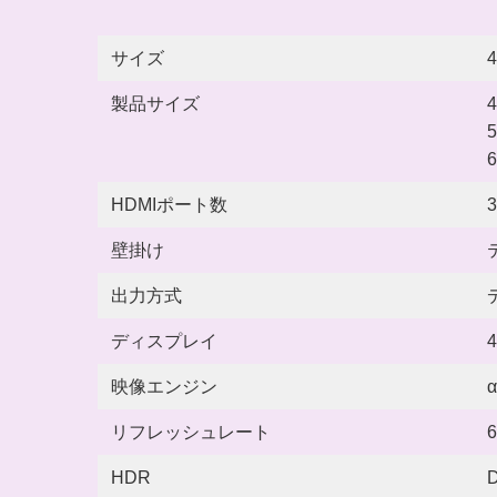
サイズ
4
製品サイズ
4
5
6
HDMIポート数
3
壁掛け
出力方式
ディスプレイ
映像エンジン
α
リフレッシュレート
6
HDR
D