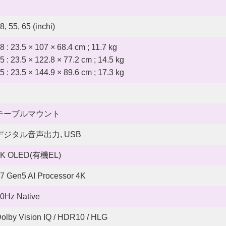
8, 55, 65 (inchi)
8 : 23.5 × 107 × 68.4 cm ; 11.7 kg
5 : 23.5 × 122.8 × 77.2 cm ; 14.5 kg
5 : 23.5 × 144.9 × 89.6 cm ; 17.3 kg
テーブルマウント
デジタル音声出力, USB
4K OLED(有機EL)
7 Gen5 AI Processor 4K
0Hz Native
olby Vision IQ / HDR10 / HLG