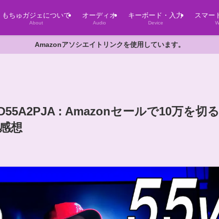
もちゅガジェについて
オーディオ
キーボード・入力
スマー
About
Audio
Device
W
Amazonアソシエイトリンクを使用しています。
5A2PJA : Amazonセールで10万を切
た感想