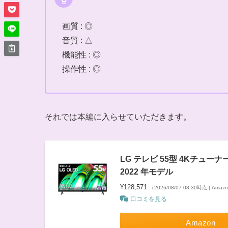
画質 : ◎
音質 : △
機能性 : ◎
操作性 : ◎
それでは本編に入らせていただきます。
LG テレビ 55型 4Kチューナー
2022 年モデル
¥128,571
（2026/08/07 08:30時点 | Ama
口コミを見る
Amazon