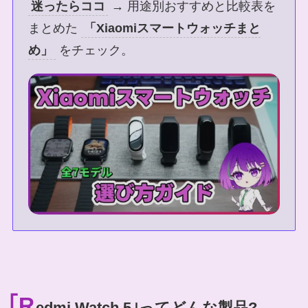
迷ったらココ
→ 用途別おすすめと比較表を
まとめた
「Xiaomiスマートウォッチまと
め」
をチェック。
｢R
edmi Watch 5｣ってどんな製品?